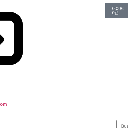
0,00
€
0
com