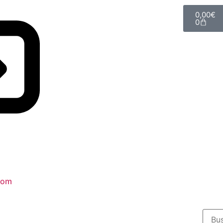
0,00
€
0
com