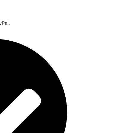
yPal.